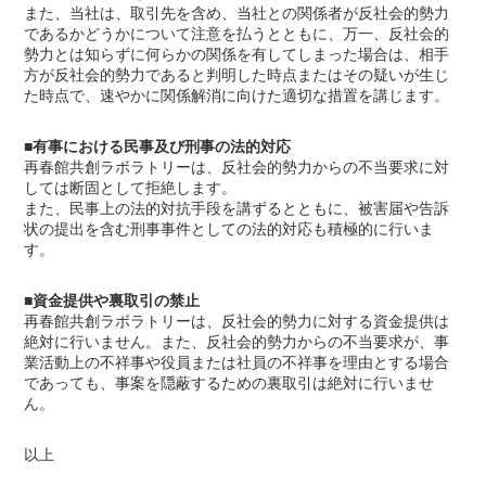
また、当社は、取引先を含め、当社との関係者が反社会的勢力
であるかどうかについて注意を払うとともに、万一、反社会的
勢力とは知らずに何らかの関係を有してしまった場合は、相手
方が反社会的勢力であると判明した時点またはその疑いが生じ
た時点で、速やかに関係解消に向けた適切な措置を講じます。
■有事における民事及び刑事の法的対応
再春館共創ラボラトリーは、反社会的勢力からの不当要求に対
しては断固として拒絶します。
また、民事上の法的対抗手段を講ずるとともに、被害届や告訴
状の提出を含む刑事事件としての法的対応も積極的に行いま
す。
■資金提供や裏取引の禁止
再春館共創ラボラトリーは、反社会的勢力に対する資金提供は
絶対に行いません。また、反社会的勢力からの不当要求が、事
業活動上の不祥事や役員または社員の不祥事を理由とする場合
であっても、事案を隠蔽するための裏取引は絶対に行いませ
ん。
以上