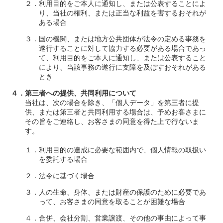
２．利用目的をご本人に通知し、または公表することによ
り、当社の権利、または正当な利益を害するおそれが
ある場合
３．国の機関、または地方公共団体が法令の定める事務を
遂行することに対して協力する必要がある場合であっ
て、利用目的をご本人に通知し、または公表すること
により、当該事務の遂行に支障を及ぼすおそれがある
とき
４．第三者への提供、共同利用について
当社は、次の場合を除き、「個人データ」を第三者に提
供、または第三者と共同利用する場合は、予めお客さまに
その旨をご連絡し、お客さまの同意を得た上で行ないま
す。
１．利用目的の達成に必要な範囲内で、個人情報の取扱い
を委託する場合
２．法令に基づく場合
３．人の生命、身体、または財産の保護のために必要であ
って、お客さまの同意を取ることが困難な場合
４．合併、会社分割、営業譲渡、その他の事由によって事