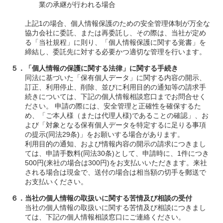
業の承継が行われる場合
上記1の場合、個人情報保護のための安全管理体制が万全な
協力会社に委託、または再委託し、その際は、当社が定め
る「当社規程」に則り、「個人情報保護に関する覚書」を
締結し、委託先に対する必要かつ適切な管理を行います。
５．「個人情報の保護に関する法律」に関する手続き
同法に基づいた「保有個人データ」に関する内容の開示、
訂正、利用停止、削除、並びに利用目的の通知等の請求手
続きについては、下記の個人情報相談窓口までお問合せく
ださい。 申請の際には、安全管理と正確性を確保するた
め、「ご本人様（または代理人様)であることの確認」、お
よび「対象となる保有個人データを特定するに足りる事項
の提示(同法29条)」をお願いする場合があります。
利用目的の通知、および情報内容の開示の請求につきまし
ては、申請手数料(同法30条)として、申請時に、1件につき
500円(来社の場合は300円)をお支払いいただきます。来社
される場合は現金で、送付の場合は相当額の切手を郵送で
お支払いください。
６．当社の個人情報の取扱いに関する苦情及び相談の受付
当社の個人情報の取扱いに関する苦情及び相談につきまし
ては、下記の個人情報相談窓口にご連絡ください。