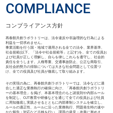
COMPLIANCE
コンプライアンス方針
再春館共創ラボラトリーは、法令違反や非論理的な行為による
利益を一切求めません。
事業活動を行う国・地域で適用される全ての法令、業界基準、
社会規範(以下、「法令や社会規範等」と記す)を、全ての役員お
よび社員が正しく理解し、自らを律しこれらを遵守し、社会的
責任を全うします。人権尊重、交通事故防止、公正な商取引、
反社会的勢力の排除については大きな社会問題として位置づ
け、全ての役員及び社員が徹底して取り組みます。
その実現の為に、再春館共創ラボラトリーでは、法令などに適
合した適正な業務執行の確保に向け、「再春館共創ラボラトリ
ーの基本理念」を掲げ、本基本理念のもと諸規則や内部ルール
を制定し、OJT教育や研修などを通じて全ての役員および社員
に周知徹底し実践させるとともに内部牽制システムを確立し、
ルールの適正性、ルールに沿った業務執行、問題発生時の速や
かな報告・対応など点検を行い、課題の発見・改善に努めま