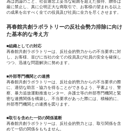
為は勿論のこと、社会通念上妥当な範囲を超えた接待、贈答は
厳に禁止し、真に公明正大な商取引で、お客様の望まれる以上
の成果を出すべく全ての役員及び社員に全力を尽くさせます。
再春館共創ラボラトリーの反社会勢力排除に向け
た基本的な考え方
■組織としての対応
再春館共創ラボラトリーは、反社会的勢力からの不当要求に対
し、お客様、並びに当社の全ての役員及び社員の安全を確保し
つつ、迅速な問題解決に努めます。
■外部専門機関との連携
再春館共創ラボラトリーは、反社会的勢力からの不当要求の際
に、適切な助言・協力を得ることができるよう、平素より、警
察、暴力追放運動推進センター、弁護士等の外部専門機関と緊
密な連携関係を構築し、不当要求があった際には、積極的に、
外部専門機関との連携を図ります。
■取引を含めた一切の関係遮断
再春館共創ラボラトリーは、反社会的勢力とは、取引関係を含
めて一切の関係をもちません。