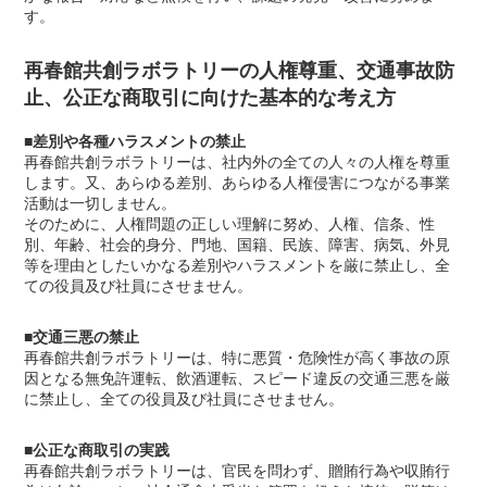
す。
再春館共創ラボラトリーの人権尊重、交通事故防
止、公正な商取引に向けた基本的な考え方
■差別や各種ハラスメントの禁止
再春館共創ラボラトリーは、社内外の全ての人々の人権を尊重
します。又、あらゆる差別、あらゆる人権侵害につながる事業
活動は一切しません。
そのために、人権問題の正しい理解に努め、人権、信条、性
別、年齢、社会的身分、門地、国籍、民族、障害、病気、外見
等を理由としたいかなる差別やハラスメントを厳に禁止し、全
ての役員及び社員にさせません。
■交通三悪の禁止
再春館共創ラボラトリーは、特に悪質・危険性が高く事故の原
因となる無免許運転、飲酒運転、スピード違反の交通三悪を厳
に禁止し、全ての役員及び社員にさせません。
■公正な商取引の実践
再春館共創ラボラトリーは、官民を問わず、贈賄行為や収賄行