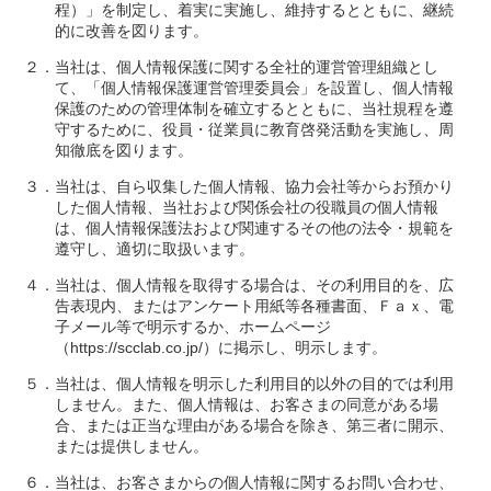
程）」を制定し、着実に実施し、維持するとともに、継続
的に改善を図ります。
２．当社は、個人情報保護に関する全社的運営管理組織とし
て、「個人情報保護運営管理委員会」を設置し、個人情報
保護のための管理体制を確立するとともに、当社規程を遵
守するために、役員・従業員に教育啓発活動を実施し、周
知徹底を図ります。
３．当社は、自ら収集した個人情報、協力会社等からお預かり
した個人情報、当社および関係会社の役職員の個人情報
は、個人情報保護法および関連するその他の法令・規範を
遵守し、適切に取扱います。
４．当社は、個人情報を取得する場合は、その利用目的を、広
告表現内、またはアンケート用紙等各種書面、Ｆａｘ、電
子メール等で明示するか、ホームページ
（https://scclab.co.jp/）に掲示し、明示します。
５．当社は、個人情報を明示した利用目的以外の目的では利用
しません。また、個人情報は、お客さまの同意がある場
合、または正当な理由がある場合を除き、第三者に開示、
または提供しません。
６．当社は、お客さまからの個人情報に関するお問い合わせ、