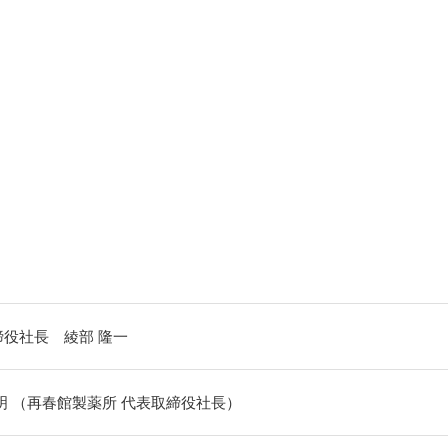
締役社長
綾部 隆一
明
（再春館製薬所 代表取締役社長）