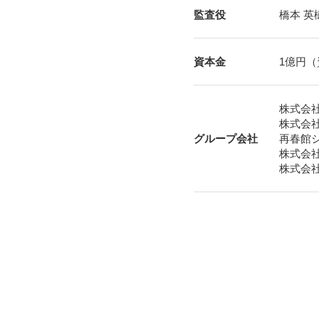
監査役
橋本 英
資本金
1億円
（
株式会
株式会
グループ
会社
再春館
株式会
株式会