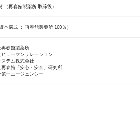
樹
（再春館製薬所 取締役）
資本構成 ： 再春館製薬所 100％）
社再春館製薬所
社ヒューマンリレーション
システム株式会社
社再春館「安心・安全」研究所
社第一エージェンシー