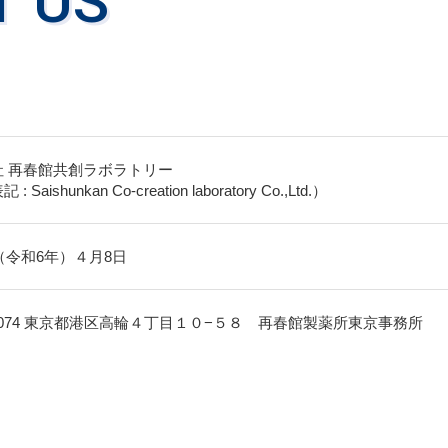
T US
社 再春館共創ラボラトリー
 Saishunkan Co-creation laboratory Co.,Ltd.）
年（令和6年）４月8日
074
東京都港区高輪４丁目１０−５８
再春館製薬所東京事務所